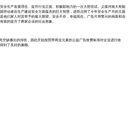
安全生产发展理念、提升行业正面、积极影响力的一次大胆尝试。义煤河南大有能
国劳动者在生产建设安全方面蕴含的巨大智慧，进而点明了今年安全生产月的主题
是他们家人对其寄予的最大期望。安全不存，幸福焉在。广告片用警示的画面和语
有效的提升了两家企业的社会形象。
充空缺播出的传统，因此开始按照带商业元素的公益广告收费标准对企业进行收
得到了良好的兼顾。