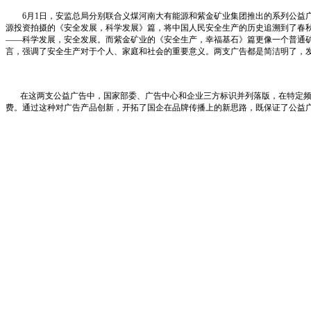
6月1日，安监总局分别联合义煤河南大有能源和紫金矿业集团推出的系列公益广
源投资拍摄的《安全发展，科学发展》篇，将中国人民安全生产的历史追溯到了春
——科学发展，安全发展。而紫金矿业的《安全生产，幸福基石》篇更像一个普通
言，强调了安全生产对于个人、家庭和社会的重要意义。两支广告都是简洁明了，
在这两支公益广告中，国家部委、广告中心和企业三方标识并列落版，在特定频道
费。通过这种对广告产品创新，开拓了国企在品牌传播上的新思路，既保证了公益